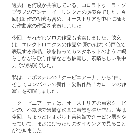
過去にも何度か共演している、コロラトゥーラ・ソ
プラノのアンナ・イーリンクとの演奏会でした。今
回は新作の初演も含め、オーストリアを中心に様々
な作曲家の作品を演奏しました。
今回、それぞれソロの作品も演奏しました。彼女
は、エレクトロニクスの作品や (歌ではなく)声色で
表現する作品、鋏を持ってカスタネットのように鳴
らしながら歌う作品なども披露し、素晴らしい集中
力での熱演でした。
私は、アポステルの「クービニアーナ」から4曲、
そしてロンパネンの新作・委嘱作品「カローンの静
寂」を初演しました。
「クービニアーナ」は、オーストリアの画家クービ
ンの、不気味で陰鬱な絵画に着想を得た作品。実は
今回、ちょうどレオポルト美術館でクービン展をや
っていて、まさにぴったりのタイミングで見ること
ができました。