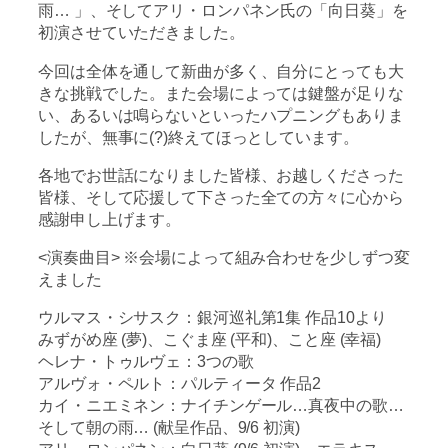
雨… 」、そしてアリ・ロンパネン氏の「向日葵」を
初演させていただきました。
今回は全体を通して新曲が多く、自分にとっても大
きな挑戦でした。また会場によっては鍵盤が足りな
い、あるいは鳴らないといったハプニングもありま
したが、無事に(?)終えてほっとしています。
各地でお世話になりました皆様、お越しくださった
皆様、そして応援して下さった全ての方々に心から
感謝申し上げます。
<演奏曲目> ※会場によって組み合わせを少しずつ変
えました
ウルマス・シサスク：銀河巡礼第1集 作品10より
みずがめ座 (夢)、こぐま座 (平和)、こと座 (幸福)
ヘレナ・トゥルヴェ：3つの歌
アルヴォ・ペルト：パルティータ 作品2
カイ・ニエミネン：ナイチンゲール…真夜中の歌…
そして朝の雨… (献呈作品、9/6 初演)