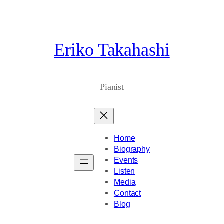
内
容
を
Eriko Takahashi
ス
キ
ッ
プ
Pianist
Home
Biography
Events
Listen
Media
Contact
Blog