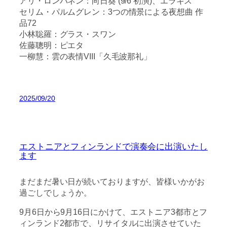
アリ・ロンパネン：向日葵 (9/6 初演)、エラキス
セリム・パルムグレン：3つの情景による夜想曲 作
品72
小林聡羅：グラス・スワン
佐藤聰明：ピエタ
一柳慧：雲の表情VIII「久毛波那礼」
2025/09/20
エストニアとフィンランドで演奏会に出演いたし
ます
まだまだ暑い日が続いておりますが、皆様いかがお
過ごしでしょうか。
9月6日から9月16日にかけて、エストニア3都市とフ
ィンランド2都市で、リサイタルに出演させていた