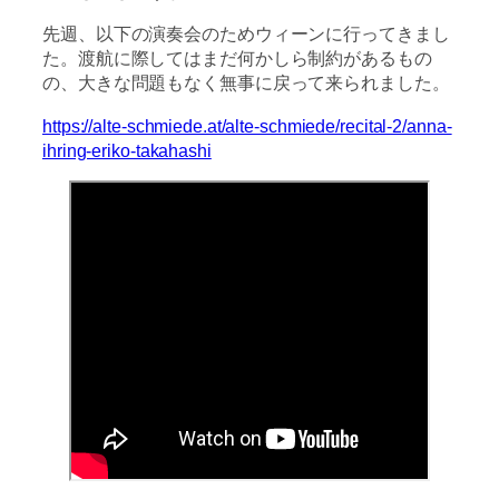
先週、以下の演奏会のためウィーンに行ってきまし
た。渡航に際してはまだ何かしら制約があるもの
の、大きな問題もなく無事に戻って来られました。
https://alte-schmiede.at/alte-schmiede/recital-2/anna-
ihring-eriko-takahashi