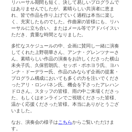
リハーサル期間も短く、決して易しいプログラムで
はありませんでしたが、素晴らしい共演者に恵ま
れ、皆で作品を作り上げていく過程は本当に楽し
く、充実したものでした。作曲家の皆様にも、リハ
ーサルに立ち合い、またはメール等でアドバイスい
ただき、貴重な時間となりました。
多忙なスケジュールの中、企画に賛同し一緒に演奏
してくれた上野萌華さん、アンナ・グレンツナーさ
ん、素晴らしい作品の演奏をお許しくださった横山
未央子氏、久保哲朗氏、セッポ・ポホヨラ氏、ヨハ
ンナ・ドーデラー氏、作品のみならず企画の提案・
プログラム構成においても多くの力を注いでくださ
ったアリ・ロンパネン氏、機会を下さったアレハン
ドロさん、スタッフの皆様、雨の中ご来場くださっ
た、もしくはオンラインでご視聴くださった皆様、
温かく応援くださった皆様。本当にありがとうござ
いました。
なお、演奏会の様子は
こちら
からご覧いただけま
す。