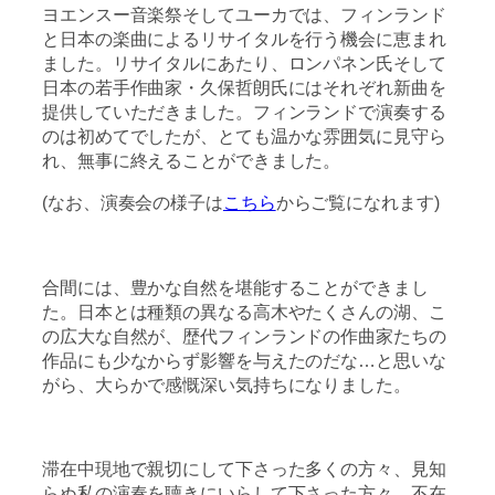
ヨエンスー音楽祭そしてユーカでは、フィンランド
と日本の楽曲によるリサイタルを行う機会に恵まれ
ました。リサイタルにあたり、ロンパネン氏そして
日本の若手作曲家・久保哲朗氏にはそれぞれ新曲を
提供していただきました。フィンランドで演奏する
のは初めてでしたが、とても温かな雰囲気に見守ら
れ、無事に終えることができました。
(なお、演奏会の様子は
こちら
からご覧になれます)
合間には、豊かな自然を堪能することができまし
た。日本とは種類の異なる高木やたくさんの湖、こ
の広大な自然が、歴代フィンランドの作曲家たちの
作品にも少なからず影響を与えたのだな…と思いな
がら、大らかで感慨深い気持ちになりました。
滞在中現地で親切にして下さった多くの方々、見知
らぬ私の演奏を聴きにいらして下さった方々、不在