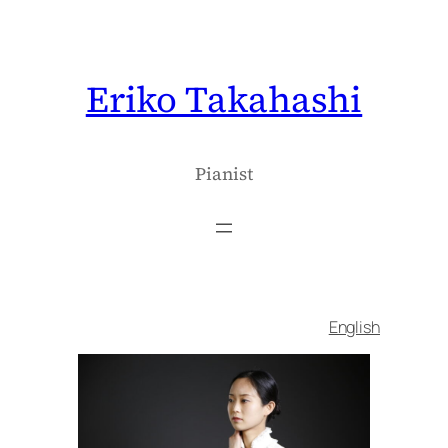
内
容
を
Eriko Takahashi
ス
キ
ッ
プ
Pianist
English