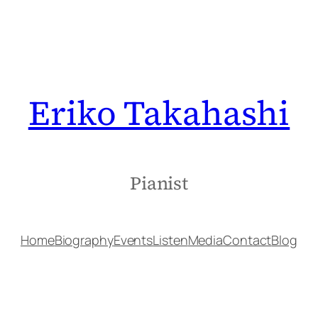
Eriko Takahashi
Pianist
Home
Biography
Events
Listen
Media
Contact
Blog