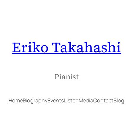
Eriko Takahashi
Pianist
Home
Biography
Events
Listen
Media
Contact
Blog