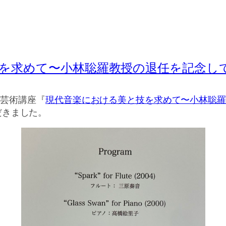
を求めて〜小林聡羅教授の退任を記念し
た芸術講座『
現代音楽における美と技を求めて〜小林聡
だきました。