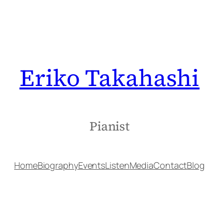
Eriko Takahashi
Pianist
Home
Biography
Events
Listen
Media
Contact
Blog