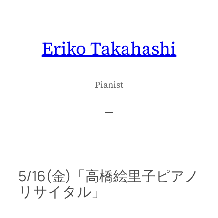
内
容
を
Eriko Takahashi
ス
キ
ッ
プ
Pianist
5/16(金)「高橋絵里子ピアノ
リサイタル」