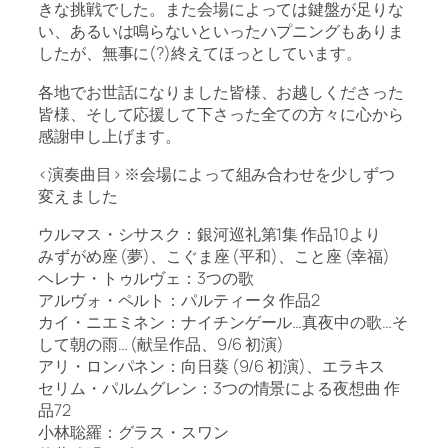
きな挑戦でした。また会場によっては鍵盤が足りな
い、あるいは鳴らないといったハプニングもありま
したが、無事に(?)終えてほっとしています。
各地でお世話になりました皆様、お越しくださった
皆様、そして応援して下さった全ての方々に心から
感謝申し上げます。
<演奏曲目> ※会場によって組み合わせを少しずつ
変えました
ウルマス・シサスク：銀河巡礼第1集 作品10より
みずがめ座 (夢)、こぐま座 (平和)、こと座 (幸福)
ヘレナ・トゥルヴェ：3つの歌
アルヴォ・ペルト：パルティータ 作品2
カイ・ニエミネン：ナイチンゲール…真夜中の歌…そ
して朝の雨… (献呈作品、9/6 初演)
アリ・ロンパネン：向日葵 (9/6 初演)、エラキス
セリム・パルムグレン：3つの情景による夜想曲 作
品72
小林聡羅：グラス・スワン