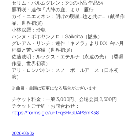
セリム・パルムグレン：3つの小品 作品54
鷹羽咲：連作「八陣の庭」より I. 雁行
カイ・ニエミネン：明けの明星…鐘と共に…（献呈作
品、世界初演）
小林聡羅：玲瓏
ハンヌ・ポホヤンノロ：Säikeitä（撚糸）
グレアム・リンチ：連作「キメラ」より IXX. 白い月
桂樹と苦い檸檬（世界初演）
佐藤聰明：ルックス・エテルナ（永遠の光）（委嘱
作品、世界初演）
アリ・ロンパネン：スノーボールアース（日本初
演）
※曲目・曲順は変更になる場合がございます
チケット料金：一般 3,000円、会場会員 2,500円
チケットご予約・お問合わせ：
https://forms.gle/uPtFqBFkGDAPSmK38
2026/08/02