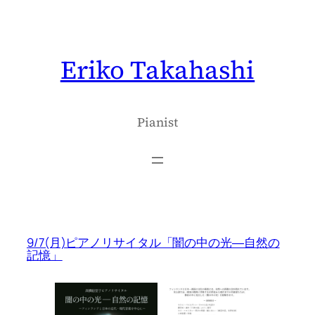
内
容
を
Eriko Takahashi
ス
キ
ッ
プ
Pianist
9/7(月)ピアノリサイタル「闇の中の光―自然の
記憶」