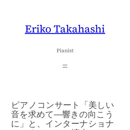
内
容
を
Eriko Takahashi
ス
キ
ッ
プ
Pianist
ピアノコンサート「美しい
音を求めて―響きの向こう
に」と、インターナショナ