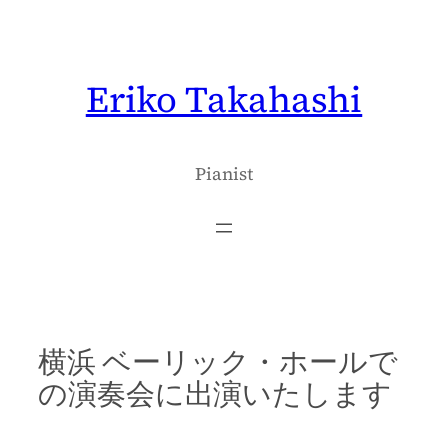
内
容
を
Eriko Takahashi
ス
キ
ッ
プ
Pianist
横浜 ベーリック・ホールで
の演奏会に出演いたします