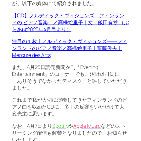
が、以下の媒体にて紹介されました。
【CD】ノルディック・ヴィジョンズ―フィンラン
ドの ピアノ音楽―／高橋絵里子｜文：飯田有抄 （ぶ
らあぼ2025年4月号より）
注目の１枚｜ノルディック・ヴィジョンズ――フィ
ンランドのピアノ音楽／高橋絵里子｜齋藤俊夫｜
Mercure des Arts
また、4月25日読売新聞夕刊「Evening
Entertainment」のコーナーでも、沼野雄司氏に
「ありそうでなかったディスク」と評していただき
ました。
これまで私が大切に演奏してきたフィンランドのピ
アノ曲を収めたCDに、多くの反響をいただけて大
変光栄に思います。
なお、4月7日より
Spotify
や
Apple Music
などのスト
リーミング配信も解禁となりましたので、お知らせ
いたします。