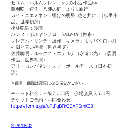
セリム・パルムグレン：3つの小品 作品54
鷹羽咲：連作「八陣の庭」より I. 雁行
カイ・ニエミネン：明けの明星…鐘と共に…（献呈作
品、世界初演）
小林聡羅：玲瓏
ハンヌ・ポホヤンノロ：Säikeitä（撚糸）
グレアム・リンチ：連作「キメラ」より IXX. 白い月
桂樹と苦い檸檬（世界初演）
佐藤聰明：ルックス・エテルナ（永遠の光）（委嘱
作品、世界初演）
アリ・ロンパネン：スノーボールアース（日本初
演）
※曲目・曲順は変更になる場合がございます
チケット料金：一般 3,000円、会場会員 2,500円
チケットご予約・お問合わせ：
https://forms.gle/uPtFqBFkGDAPSmK38
2026/08/02