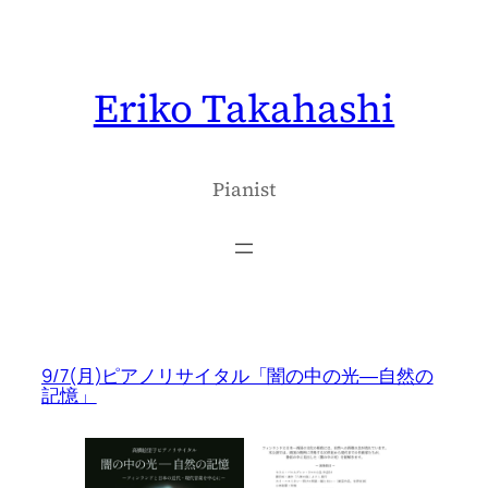
内
容
を
Eriko Takahashi
ス
キ
ッ
プ
Pianist
9/7(月)ピアノリサイタル「闇の中の光―自然の
記憶」