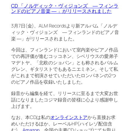
CD 「ノルディック・ヴィジョンズ ― フィンラ
ンドのピアノ音楽 ― 」がリリースされました
3月7日(金)、ALM Recordsより新アルバム「ノルデ
ィック・ヴィジョンズ ― フィンランドのピアノ音
楽 ―」がリリースされました。
今回は、フィンランドにおいて室内楽やピアノ作品
での再評価が進むコッコネン、シベリウスの愛弟子
マデトヤ、「北欧のショパン」とも称されるパルム
グレン、ギタリストでもあるニエミネン、そして私
がこれまで初演させていただいたロンパネンの2つ
のピアノ作品を収録いたしました。
録音から編集を経て、リリースに至るまで大変お世
話になりましたコジマ録音の皆様に心より感謝申し
上げます。
なお、本CDは私の
オンラインストア
から直接お求
めいただけるほか、レーベルHP(ハイレゾ配信含
む)、
Amazon
、全国の主要CDショップにてお取り