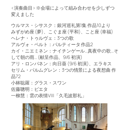
<演奏曲目> ※会場によって組み合わせを少しずつ
変えました
ウルマス・シサスク：銀河巡礼第1集 作品10より
みずがめ座 (夢)、こぐま座 (平和)、こと座 (幸福)
ヘレナ・トゥルヴェ：3つの歌
アルヴォ・ペルト：パルティータ 作品2
カイ・ニエミネン：ナイチンゲール…真夜中の歌…そ
して朝の雨… (献呈作品、9/6 初演)
アリ・ロンパネン：向日葵 (9/6 初演)、エラキス
セリム・パルムグレン：3つの情景による夜想曲 作
品72
小林聡羅：グラス・スワン
佐藤聰明：ピエタ
一柳慧：雲の表情VIII「久毛波那礼」