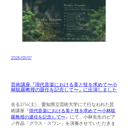
2026/03/07
芸術講座『現代音楽における美と技を求めて〜小
林聡羅教授の退任を記念して〜』に出演しました
去る2/14(土)、愛知県立芸術大学にて行なわれた芸
術講座『
現代音楽における美と技を求めて〜小林聡
羅教授の退任を記念して〜
』にて、小林先生のピア
ノ作品「グラス・スワン」を演奏させていただきま