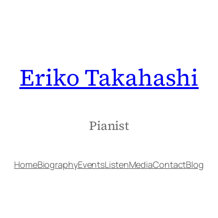
Eriko Takahashi
Pianist
Home
Biography
Events
Listen
Media
Contact
Blog