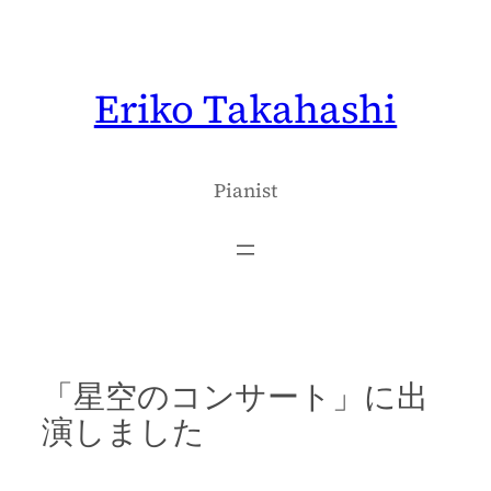
内
容
を
Eriko Takahashi
ス
キ
ッ
プ
Pianist
「星空のコンサート」に出
演しました