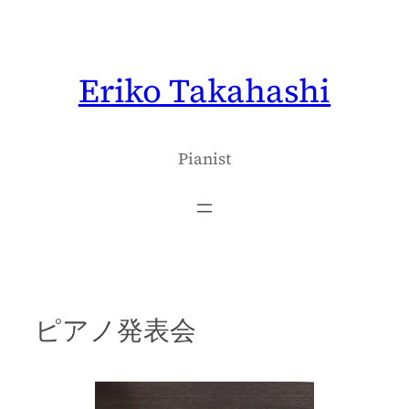
内
容
を
Eriko Takahashi
ス
キ
ッ
プ
Pianist
ピアノ発表会