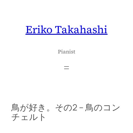
内
容
を
Eriko Takahashi
ス
キ
ッ
プ
Pianist
鳥が好き。その2 – 鳥のコン
チェルト