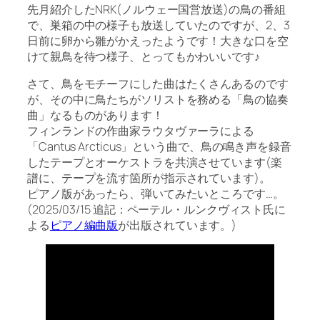
先月紹介したNRK(ノルウェー国営放送)の鳥の番組
で、巣箱の中の様子も放送していたのですが、2、3
日前に卵から雛がかえったようです！大きな口を空
けて親鳥を待つ様子、とってもかわいいです♪
さて、鳥をモチーフにした曲はたくさんあるのです
が、その中に鳥たちがソリストを務める「鳥の協奏
曲」なるものがあります！
フィンランドの作曲家ラウタヴァーラによる
「Cantus Arcticus」という曲で、鳥の鳴き声を録音
したテープとオーケストラを共演させています(楽
譜に、テープを流す箇所が指示されています)。
ピアノ版があったら、弾いてみたいところです…。
(2025/03/15 追記：ペーテル・ルンクヴィスト氏に
よる
ピアノ編曲版
が出版されています。)