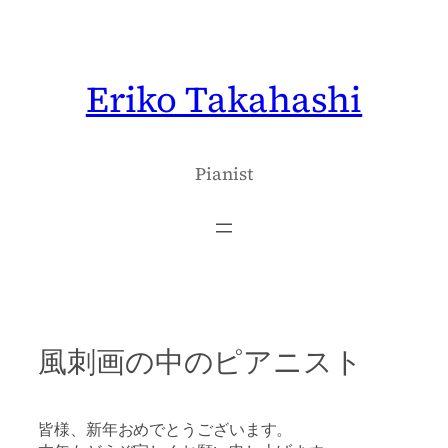
内
容
を
Eriko Takahashi
ス
キ
ッ
プ
Pianist
風刺画の中のピアニスト
皆様、新年おめでとうございます。