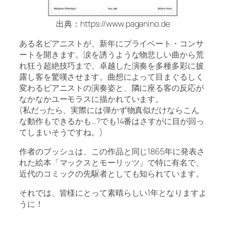
出典：https://www.paganino.de
ある名ピアニストが、新年にプライベート・コンサ
ートを開きます。涙を誘うような物悲しい曲から荒
れ狂う超絶技巧まで、卓越した演奏を多種多彩に披
露し客を驚嘆させます。曲想によって目まぐるしく
変わるピアニストの演奏姿と、隣に座る客の反応が
なかなかユーモラスに描かれています。
(私だったら、実際には弾かず物真似だけならこん
な動作もできるかも…?でも14番はさすがに目が回っ
てしまいそうですね。)
作者のブッシュは、この作品と同じ1865年に発表さ
れた絵本「マックスとモーリッツ」で特に有名で、
近代のコミックの先駆者としても知られています。
それでは、皆様にとって素晴らしい1年となりますよ
うに！