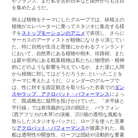
やフランス、また私を含め日本など国外からも注目
を集めたようだ。
例えば植物をテーマにしたグループでは、鉢植えの
植物がエレベーターに乗ってスタジオに集合する様
子を
ストップモーションのアニメ
で表現し、さらに
サーカスのアーティストが植物になりきり演じてい
た。特に自然が生活と密接にかかわるフィンランド
において、自然界にある植物や樹木、街路樹、また
は庭や室内にある観葉植物は私たちに物理的・精神
的にどのような影響を与えているか、また逆に人間
から植物に対してはどうだろうか…といったことを
テーマに考えたようだ。ジェンダーのグループで
は、性に対する固定観念を取り払った衣装での
ダン
スやラップ、アクロバット・パフォーマンス
によっ
て、既成概念に疑問を投げかけていた。「水平線と
平行線」では表現義的な詩の朗読と、バラフォン
(西アフリカの木琴)の演奏、250個の透明な風船を
散らしたスタジオをバックに、ロープを使った見事
な
アクロバット・パフォーマンス
が披露された。風
船は透明性や開放性、ロープは団結や活動的な要素