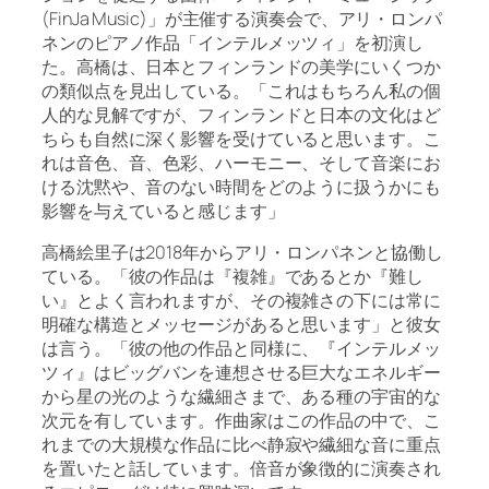
(FinJa Music)」が主催する演奏会で、アリ・ロンパ
ネンのピアノ作品「インテルメッツィ」を初演し
た。高橋は、日本とフィンランドの美学にいくつか
の類似点を見出している。「これはもちろん私の個
人的な見解ですが、フィンランドと日本の文化はど
ちらも自然に深く影響を受けていると思います。こ
れは音色、音、色彩、ハーモニー、そして音楽にお
ける沈黙や、音のない時間をどのように扱うかにも
影響を与えていると感じます」
高橋絵里子は2018年からアリ・ロンパネンと協働し
ている。「彼の作品は『複雑』であるとか『難し
い』とよく言われますが、その複雑さの下には常に
明確な構造とメッセージがあると思います」と彼女
は言う。「彼の他の作品と同様に、『インテルメッ
ツィ』はビッグバンを連想させる巨大なエネルギー
から星の光のような繊細さまで、ある種の宇宙的な
次元を有しています。作曲家はこの作品の中で、こ
れまでの大規模な作品に比べ静寂や繊細な音に重点
を置いたと話しています。倍音が象徴的に演奏され