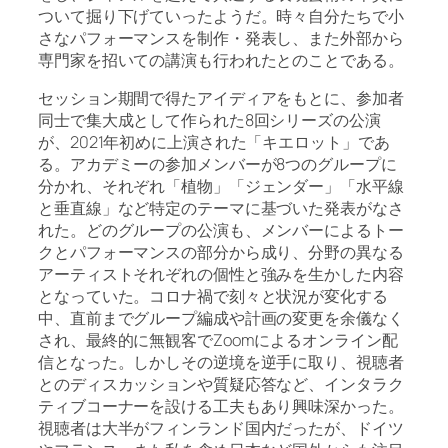
ついて掘り下げていったようだ。時々自分たちで小
さなパフォーマンスを制作・発表し、また外部から
専門家を招いての講演も行われたとのことである。
セッション期間で得たアイディアをもとに、参加者
同士で集大成として作られた8回シリーズの公演
が、2021年初めに上演された「キエロット」であ
る。アカデミーの参加メンバーが8つのグループに
分かれ、それぞれ「植物」「ジェンダー」「水平線
と垂直線」など特定のテーマに基づいた発表がなさ
れた。どのグループの公演も、メンバーによるトー
クとパフォーマンスの部分から成り、分野の異なる
アーティストそれぞれの個性と強みを生かした内容
となっていた。コロナ禍で刻々と状況が変化する
中、直前までグループ編成や計画の変更を余儀なく
され、最終的に無観客でZoomによるオンライン配
信となった。しかしその逆境を逆手に取り、視聴者
とのディスカッションや質疑応答など、インタラク
ティブコーナーを設ける工夫もあり興味深かった。
視聴者は大半がフィンランド国内だったが、ドイツ