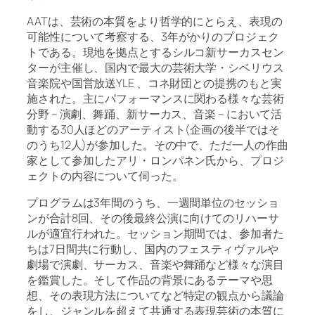
AATは、芸術の本質をより哲学的にとらえ、表現の
可能性について考察する、3年がかりのプロジェク
トである。現地を拠点とするシルコ新サーカスセン
ターが主催し、国内で最大の芸術大学・シベリウス
音楽院や国営放送YLE 、コネ財団との提携のもと実
施された。主にパフォーマンスに関わる様々な芸術
分野 – 演劇、舞踊、新サーカス、音楽 – において活
動する30人ほどのアーティスト(企画の後半ではそ
のうち12人)が参加した。その中で、ただ一人の作曲
家として参加したアリ・ロンパネン氏から、プロジ
ェクトの内容について伺った。
プログラムは3年間のうち、一週間単位のセッショ
ンが合計8回、その後最終公演に向けてのリハーサ
ルが適宜行われた。セッション期間では、参加者た
ちは7日間共に行動し、国内のフェスティヴァルや
劇場で演劇、サーカス、音楽や舞踊など様々な演目
を鑑賞した。そして作品の背景にあるテーマや思
想、その表現方法についてなど特定の観点から議論
をし、ジャンルを超えて共通する表現芸術の本質に