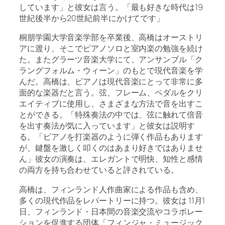
しています」と彼女は言う。「最も好きな時代は19
世紀後半から20世紀前半にかけてです」
桐朋学園大学音楽学部を卒業後、高橋はオーストリ
アに渡り、そこでピアノソロと室内楽の勉強を続け
た。またグラーツ音楽大学にて、アンサンブル「ク
ラングフォルム・ウィーン」のもとで現代音楽を学
んだ。高橋は、ピアノは現代音楽にとって非常に多
面的な楽器だと言う。弦、フレーム、ペダルをクリ
エイティブに使用し、さまざまな方法で音を出すこ
とができる。「特殊奏法の中では、弦に触れて倍音
を出す奏法が気に入っています」と彼女は説明す
る。「ピアノを打楽器のように弾く作品もあります
が、鍵盤を激しく叩くのはあまり好きではありませ
ん」彼女の演奏は、エレガントで明快、知性と感情
の両方を持ち合わせていると評されている。
高橋は、フィンランド人作曲家による作品も含め、
多くの現代作品をレパートリーに持つ。彼女は 11月1
日、フィンランド・日本間の音楽交流やコラボレー
ションを促進する団体「フィンジャ・ミュージック