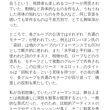
合うという、視聴者も楽しめるコーナーが用意され
ていた。動物など具体的なものを作る人、うねうね
した得体の知れないものを作る人など、同じ音楽を
聴いても皆作るものは千差万別で、とても興味深か
った。
ところで、各グループの公演ではそれぞれ「共通の
モチーフ」が使われていた。例えばロンパネン氏の
「昼顔」は他のグループのパフォーマンスでもBGM
として断片的に使われ、また「水平線と平行線」で
使われた詩のテキスト、植物や石、ロープなどの小
道具も、モチーフとして複数のグループで共有され
ていた。この公演シリーズ「キエロット」のタイト
ルは「回転する」という意味を持つが、その名の通
り、各グループを共通のモチーフが回り巡って、橋
渡しの役割を果たしていた。
私が当初想像していたパフォーマンスは、舞台上ま
たは画面越しに演技を観客が鑑賞するという、一般
的な形式だった。そのため、比較的アーティストの
トークやディスカッションが多く、そこに観客を巻