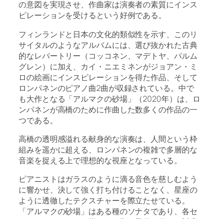
の意図を実現させ、作曲家は演奏者の素質にインス
ピレーションを受けるという好例である。
フィンランドと日本の文化的類似性を示す、このリ
サイタルのようなアルバムには、選び抜かれた古典
的なレパートリー（コッコネン、マデトヤ、パルム
グレン）に加え、カイ・ニエミネンがジョアン・ミ
ロの絵画にインスピレーションを得た作品、そして
ロンパネンのピアノ曲2曲が収録されている。中で
も大作となる「アルマクの砂場」（2020年）は、ロ
ンパネンが高橋のために作曲した数多くの作品の一
つである。
高橋の透明感溢れる献身的な演奏は、人間という枠
組みを遥かに超える、ロンパネンの複雑で多層的な
音楽を捉える上で理想的な視座となっている。
ピアニストはガラスのように滴る音色を慈しむよう
に響かせ、決して強く打ち付けることなく、星座の
ように透徹したテクスチャーを際立たせている。
「アルマクの砂場」はある種のソナタであり、各セ