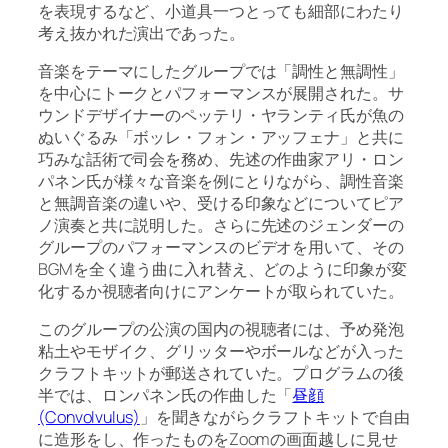
を表現するなど、小道具一つとっても細部にわたり
考え抜かれた演出であった。
音楽をテーマにしたグループでは「調性と無調性」
を中心にトークとパフォーマンスが展開された。サ
ウンドデザイナーのペッテリ・ヤランティ氏が魚の
ぬいぐるみ「ボッレ・フォン・アッフェナ」と共に
巧みな話術で司会を務め、先述の作曲家アリ・ロン
パネン氏が様々な音楽を例にとりながら、調性音楽
と無調音楽の違いや、受ける印象などについてピア
ノ演奏と共に説明した。さらに先述のジェンダーの
グループのパフォーマンスのビデオを用いて、その
BGMを全く違う曲に入れ替え、どのように印象が変
化するか視聴者向けにアンケートが取られていた。
このグループの公演の国内の視聴者には、予め発泡
粘土やモザイク、グリッターやボールなどが入った
クラフトキットが郵送されていた。プログラムの後
半では、ロンパネン氏の作曲した「
昼顔
(Convolvulus)
」を聞きながらクラフトキットで自由
に造形をし、作ったものをZoomの画面越しに見せ