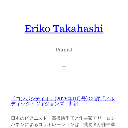
内
容
を
Eriko Takahashi
ス
キ
ッ
プ
Pianist
「コンポシティオ」(2025年11月号) CD評「ノル
ディック・ヴィジョンズ」邦訳
日本のピアニスト、高橋絵里子と作曲家アリ・ロン
パネンによるコラボレーションは、演奏者が作曲家