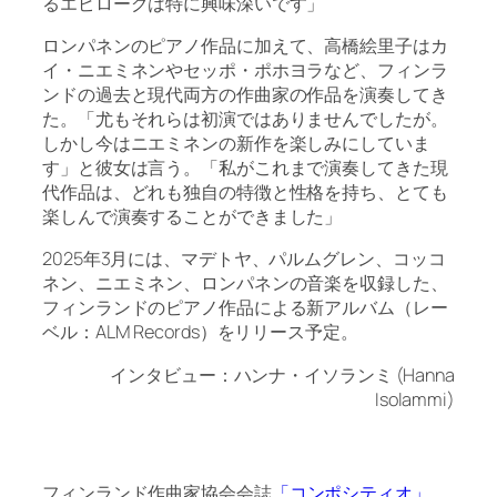
るエピローグは特に興味深いです」
ロンパネンのピアノ作品に加えて、高橋絵里子はカ
イ・ニエミネンやセッポ・ポホヨラなど、フィンラ
ンドの過去と現代両方の作曲家の作品を演奏してき
た。「尤もそれらは初演ではありませんでしたが。
しかし今はニエミネンの新作を楽しみにしていま
す」と彼女は言う。「私がこれまで演奏してきた現
代作品は、どれも独自の特徴と性格を持ち、とても
楽しんで演奏することができました」
2025年3月には、マデトヤ、パルムグレン、コッコ
ネン、ニエミネン、ロンパネンの音楽を収録した、
フィンランドのピアノ作品による新アルバム（レー
ベル：ALM Records）をリリース予定。
インタビュー：ハンナ・イソランミ (Hanna
Isolammi)
フィンランド作曲家協会会誌
「コンポシティオ」