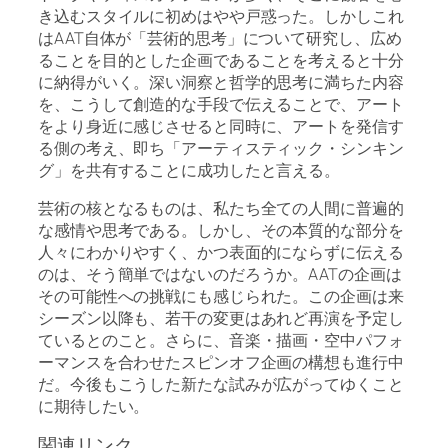
き込むスタイルに初めはやや戸惑った。しかしこれ
はAAT自体が「芸術的思考」について研究し、広め
ることを目的とした企画であることを考えると十分
に納得がいく。深い洞察と哲学的思考に満ちた内容
を、こうして創造的な手段で伝えることで、アート
をより身近に感じさせると同時に、アートを発信す
る側の考え、即ち「アーティスティック・シンキン
グ」を共有することに成功したと言える。
芸術の核となるものは、私たち全ての人間に普遍的
な感情や思考である。しかし、その本質的な部分を
人々にわかりやすく、かつ表面的にならずに伝える
のは、そう簡単ではないのだろうか。AATの企画は
その可能性への挑戦にも感じられた。この企画は来
シーズン以降も、若干の変更はあれど再演を予定し
ているとのこと。さらに、音楽・描画・空中パフォ
ーマンスを合わせたスピンオフ企画の構想も進行中
だ。今後もこうした新たな試みが広がってゆくこと
に期待したい。
関連リンク