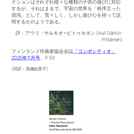
クションはそれぞれ様々な種類の子供の遊びに対応
するが、それはまるで、宇宙の世界を「秩序立った
混沌」として、荒々しく、しかし遊び心を持って説
明するかのようである。
評：アウリ・サルキオ=ピトゥカネン (Auli Särkiö-
Pitkänen)
フィンランド作曲家協会会誌
「コンポシティオ」
2025年11月号
、P. 59
(邦訳：高橋絵里子)